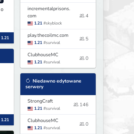
e
incrementalprisons.
to
com
4
1.21
#skyblock
play.thecoilmc.com
 1.21
5
1.21
#survival
ClubhouseMC
0
1.21
#survival
Niedawno edytowane
serwery
StrongCraft
146
1.21
#survival
 1.21
ClubhouseMC
0
1.21
#survival