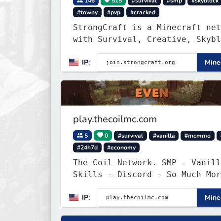
146
515
#survival
#smp
#skyblock
#towny
#pvp
#cracked
StrongCraft is a Minecraft net
with Survival, Creative, Skybl
Prison, Towny, PvP, LifeSteal,
IP:
Minec
Events, and more. Pick a serve
start playing.
play.thecoilmc.com
5
0
#survival
#vanilla
#mcmmo
#24h7d
#economy
The Coil Network. SMP - Vanill
Skills - Discord - So Much Mor
IP:
Minec