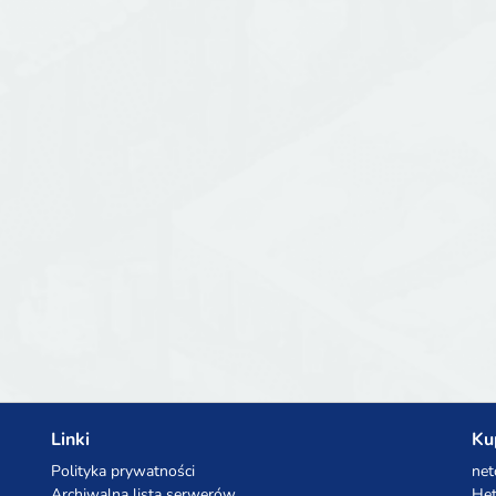
Linki
Ku
Polityka prywatności
net
Archiwalna lista serwerów
Het