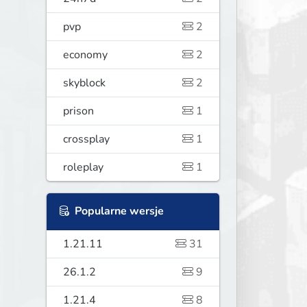
pvp
2
economy
2
skyblock
2
prison
1
crossplay
1
roleplay
1
Popularne wersje
1.21.11
31
26.1.2
9
1.21.4
8