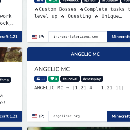
4
14
#skyblock
#prison
#roleplay
#pv
🔥Custom Bosses 🔥Complete tasks 
work
level up 🔥 Questing 🔥 Unique
ock,
Abilities
raft 1.21
IP:
Minecraft
r and
ANGELIC MC
ANGELIC MC
11
0
#survival
#crossplay
#smp
ANGELIC MC ➟ [1.21.4 - 1.21.11]
a -
e!
raft 1.21
IP:
Minecraft