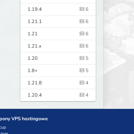
1.19.4
6
1.21.1
6
1.21
6
1.21.x
6
1.20
5
1.8+
5
1.21.8
4
1.20.4
4
pony VPS hostingowe
cup
zner