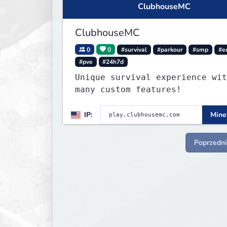
ClubhouseMC
ClubhouseMC
0
0
#survival
#parkour
#smp
#e
#pve
#24h7d
Unique survival experience wit
many custom features!
IP:
Minec
Poprzedni