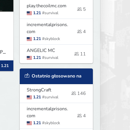
play.thecoilmc.com
5
1.21
#survival
incrementalprisons.
com
4
1.21
#skyblock
ANGELIC MC
P★
11
1.21
#survival
 1.21
Ostatnio głosowano na
StrongCraft
146
1.21
#survival
incrementalprisons.
com
4
1.21
#skyblock