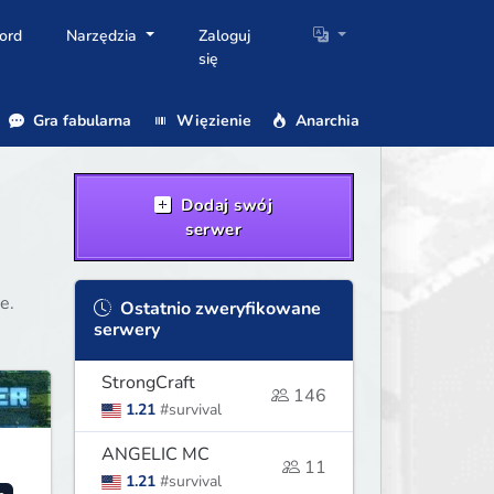
ord
Narzędzia
Zaloguj
się
Gra fabularna
Więzienie
Anarchia
Dodaj swój
serwer
e.
Ostatnio zweryfikowane
serwery
StrongCraft
146
1.21
#survival
ANGELIC MC
11
1.21
#survival