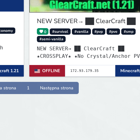
NEW SERVER→ ██ ClearCraft ██
conomy
0
#survival
#vanilla
#pvp
#pve
#smp
#semi-vanilla
h
NEW SERVER→ ██ ClearCraft ██
★CROSSPLAY★ ★No Crystal/Anchor PV
★MCMMO★ ★SURVIVAL★
raft 1.21
OFFLINE
Minecraft
a strona
1
Następna strona