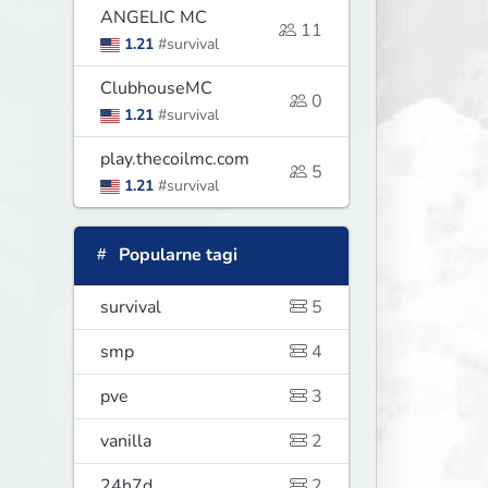
ANGELIC MC
11
1.21
#survival
ClubhouseMC
0
1.21
#survival
play.thecoilmc.com
5
1.21
#survival
Popularne tagi
survival
5
smp
4
pve
3
vanilla
2
24h7d
2