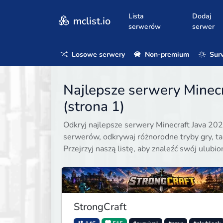
Lista
Dodaj
mclist.io
serwerów
serwer
Losowe serwery
Non-premium
Surv
Najlepsze serwery Minec
(strona 1)
Odkryj najlepsze serwery Minecraft Java 202
serwerów, odkrywaj różnorodne tryby gry, taki
Przejrzyj naszą listę, aby znaleźć swój ulubi
StrongCraft