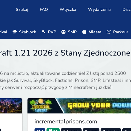
Szukaj
FAQ
Wtyczka
Wydarzenia
Disc
ival
Skyblock
PVP
SMP
Miasta
Parkour
raft 1.21 2026 z Stany Zjednoczone
6 na mclist.io, aktualizowane codziennie! Z listą ponad 2500
e jak Survival, SkyBlock, Factions, Prison, SMP, Lifesteal i inn
ony serwer i rozpocząć przygodę z Minecraftem już dziś!
incrementalprisons.com